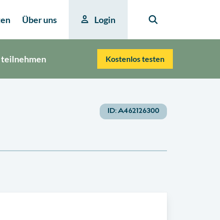
ten
Über uns
Login
 teilnehmen
Kostenlos testen
ID:
A462126300