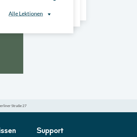
ns
Alle Lektionen
Alle Lektionen
ntliche Ausschreibungen
► 2:30 Min
onale Verfahrensarten
► 5:18 Min
usschreibungen
► 4:31 Min
-Quiz
Quiz
erliner Straße 27
ung im Vergabeverfahren
► 3:18 Min
be von Angeboten
Lektion
ssen
Support