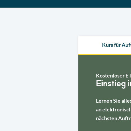
Kurs für Au
Kostenloser E-
Einstieg 
Lernen Sie alle
an elektronisc
nächsten Auftr