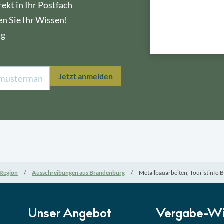
ekt in Ihr Postfach
en Sie Ihr Wissen!
ng
Lektion 1
Öffe
Jetzt anmelden
Lektion 2
Nati
Lektion 3
EU-A
Lektion 4
Mini
Region
Ausschreibungen aus Brandenburg
Metallbauarbeiten, Touristinfo B
Lektion 5
Eign
Lektion 6
Abga
Unser Angebot
Vergabe-Wi