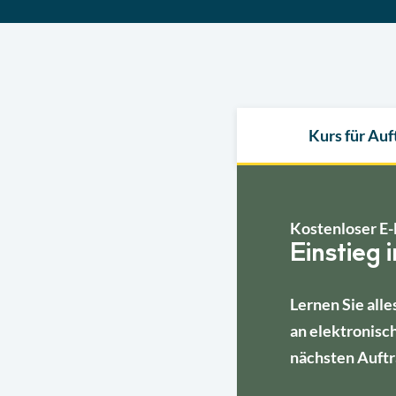
Kurs für Au
Kostenloser E-
Einstieg 
Lernen Sie alle
an elektronisc
nächsten Auftr