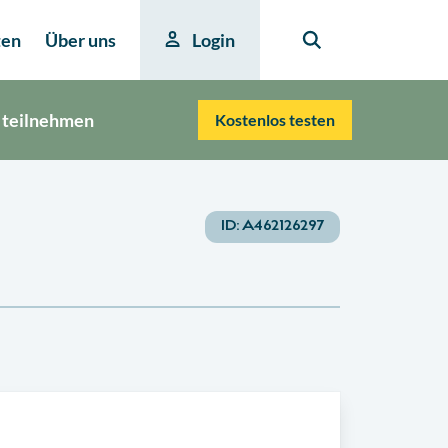
ten
Über uns
Login
 teilnehmen
Kostenlos testen
ID:
A462126297