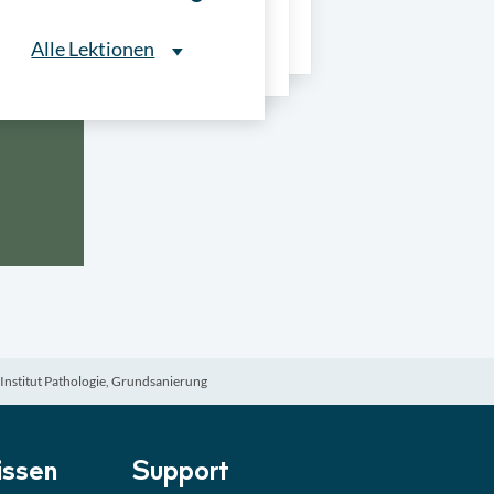
ns
Alle Lektionen
Alle Lektionen
ntliche Ausschreibungen
► 2:30 Min
onale Verfahrensarten
► 5:18 Min
usschreibungen
► 4:31 Min
-Quiz
Quiz
, Institut Pathologie, Grundsanierung
ung im Vergabeverfahren
► 3:18 Min
be von Angeboten
Lektion
ssen
Support