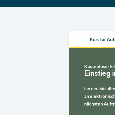
Kurs für Au
Kostenloser E-
Einstieg 
Lernen Sie alle
an elektronisc
nächsten Auftr