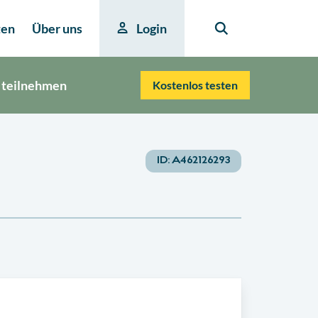
ten
Über uns
Login
 teilnehmen
Kostenlos testen
ID:
A462126293