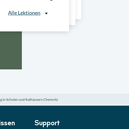
ns
Alle Lektionen
Alle Lektionen
ntliche Ausschreibungen
► 2:30 Min
onale Verfahrensarten
► 5:18 Min
usschreibungen
► 4:31 Min
-Quiz
Quiz
ng in Schulen und Rathäusern Chemnitz
ung im Vergabeverfahren
► 3:18 Min
be von Angeboten
Lektion
ssen
Support