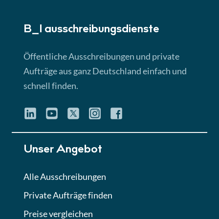
► 5:18 Min
B_I ausschreibungs­dienste
Lektion 3
EU-Ausschreibungen
Öffentliche Ausschreibungen und private
► 4:31 Min
Aufträge aus ganz Deutschland einfach und
schnell finden.
Lektion 4
Mini-Quiz
Quiz
Lektion 5
Unser Angebot
Eignung im Vergabeverfahren
► 3:18 Min
Alle Ausschreibungen
Private Aufträge finden
Lektion 6
Abgabe von Angeboten
Preise vergleichen