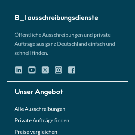
► 5:18 Min
B_I ausschreibungs­dienste
Lektion 3
EU-Ausschreibungen
Öffentliche Ausschreibungen und private
► 4:31 Min
Aufträge aus ganz Deutschland einfach und
schnell finden.
Lektion 4
Mini-Quiz
Quiz
Lektion 5
Unser Angebot
Eignung im Vergabeverfahren
► 3:18 Min
Alle Ausschreibungen
Private Aufträge finden
Lektion 6
Abgabe von Angeboten
Preise vergleichen