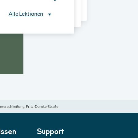
ns
Alle Lektionen
Alle Lektionen
ntliche Ausschreibungen
► 2:30 Min
onale Verfahrensarten
► 5:18 Min
usschreibungen
► 4:31 Min
-Quiz
Quiz
ererschließung, Fritz-Domke-Straße
ung im Vergabeverfahren
► 3:18 Min
be von Angeboten
Lektion
ssen
Support