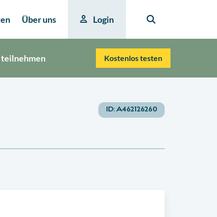
ten
Über uns
Login
 teilnehmen
Kostenlos testen
ID:
A462126260