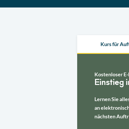
Kurs für Au
Kostenloser E-
Einstieg 
Lernen Sie alle
an elektronisc
nächsten Auftr