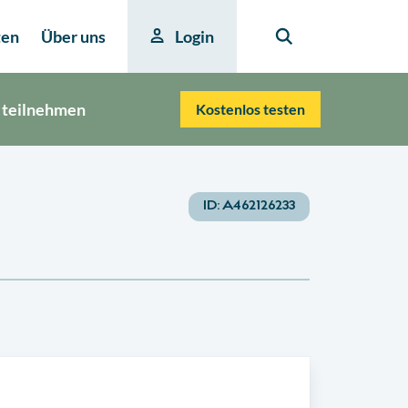
ten
Über uns
Login
 teilnehmen
Kostenlos testen
ID:
A462126233