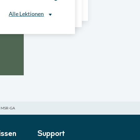
ns
Alle Lektionen
Alle Lektionen
ntliche Ausschreibungen
► 2:30 Min
onale Verfahrensarten
► 5:18 Min
usschreibungen
► 4:31 Min
-Quiz
Quiz
80 MSR-GA
ung im Vergabeverfahren
► 3:18 Min
be von Angeboten
Lektion
ssen
Support