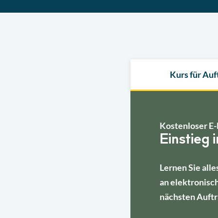
Kurs für Au
Kostenloser E-
Einstieg 
Lernen Sie alle
an elektronisc
nächsten Auftr