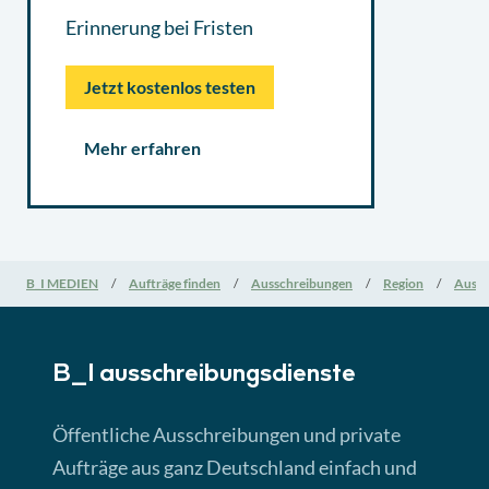
Erinnerung bei Fristen
Jetzt kostenlos testen
Mehr erfahren
B_I MEDIEN
Aufträge finden
Ausschreibungen
Region
Aussc
B_I ausschreibungs­dienste
Öffentliche Ausschreibungen und private
Aufträge aus ganz Deutschland einfach und