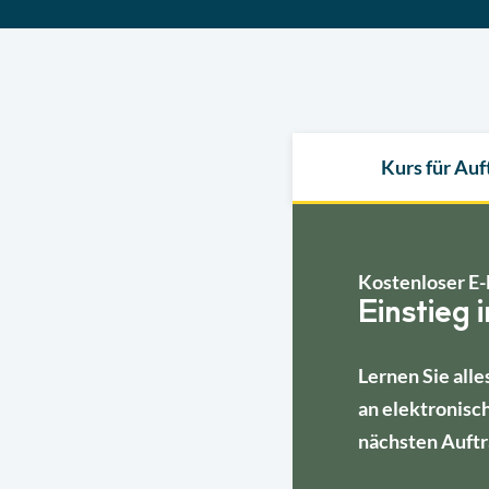
Kurs für Au
Kostenloser E-
Einstieg 
Lernen Sie alle
an elektronisc
nächsten Auftr