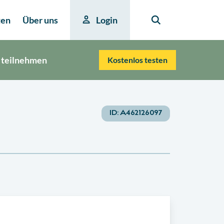
ten
Über uns
Login
 teilnehmen
Kostenlos testen
ID:
A462126097