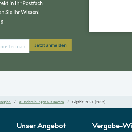
ekt in Ihr Postfach
en Sie Ihr Wissen!
ng
Lektion 1
Öffe
Jetzt anmelden
Lektion 2
Nati
Lektion 3
EU-A
Lektion 4
Mini
Region
Ausschreibungen aus Bayern
Gigabit-RL 2.0 (2025)
Lektion 5
Eign
Lektion 6
Abga
Unser Angebot
Vergabe-Wi