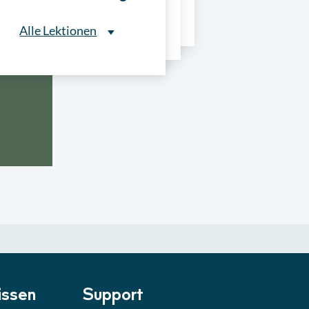
ns
Alle Lektionen
Alle Lektionen
ntliche Ausschreibungen
► 2:30 Min
onale Verfahrensarten
► 5:18 Min
usschreibungen
► 4:31 Min
-Quiz
Quiz
ung im Vergabeverfahren
► 3:18 Min
be von Angeboten
Lektion
ssen
Support