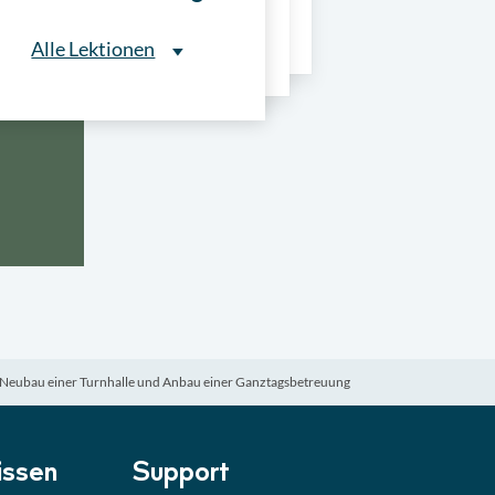
ns
Alle Lektionen
Alle Lektionen
ntliche Ausschreibungen
► 2:30 Min
onale Verfahrensarten
► 5:18 Min
usschreibungen
► 4:31 Min
-Quiz
Quiz
t Neubau einer Turnhalle und Anbau einer Ganztagsbetreuung
ung im Vergabeverfahren
► 3:18 Min
be von Angeboten
Lektion
ssen
Support