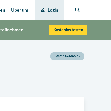
ten
Über uns
Login
 teilnehmen
Kostenlos testen
ID:
A462126043
g