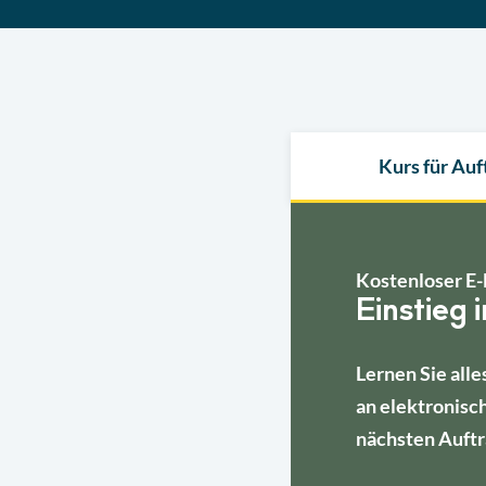
Kurs für Au
Kostenloser E-
Einstieg 
Lernen Sie alle
an elektronisc
nächsten Auftr