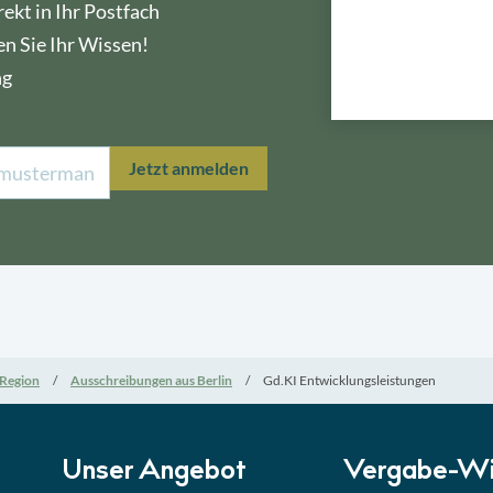
ekt in Ihr Postfach
en Sie Ihr Wissen!
ng
Lektion 1
Öffe
Jetzt anmelden
Lektion 2
Nati
Lektion 3
EU-A
Lektion 4
Mini
Region
Ausschreibungen aus Berlin
Gd.KI Entwicklungsleistungen
Lektion 5
Eign
Lektion 6
Abga
Unser Angebot
Vergabe-Wi