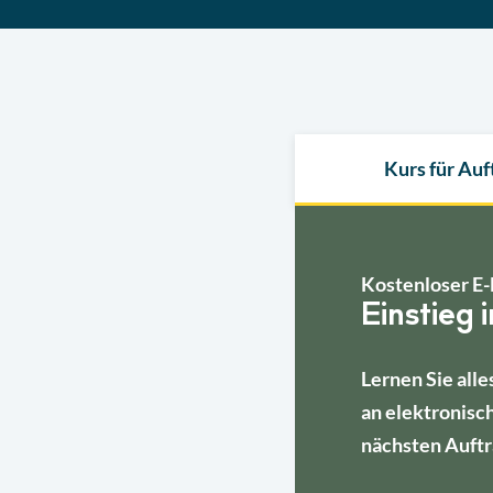
Kurs für Au
Kostenloser E-
Einstieg 
Lernen Sie alle
an elektronisc
nächsten Auftr