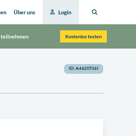
ten
Über uns
Login
 teilnehmen
Kostenlos testen
ID:
A462117261