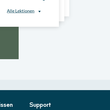
ns
Alle Lektionen
Alle Lektionen
ntliche Ausschreibungen
► 2:30 Min
onale Verfahrensarten
► 5:18 Min
usschreibungen
► 4:31 Min
-Quiz
Quiz
ung im Vergabeverfahren
► 3:18 Min
be von Angeboten
Lektion
ssen
Support