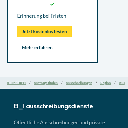
Erinnerung bei Fristen
Jetzt kostenlos testen
Mehr erfahren
B_I MEDIEN
Aufträge finden
Ausschreibungen
Region
Aussc
B_I ausschreibungs­dienste
Öffentliche Ausschreibungen und private