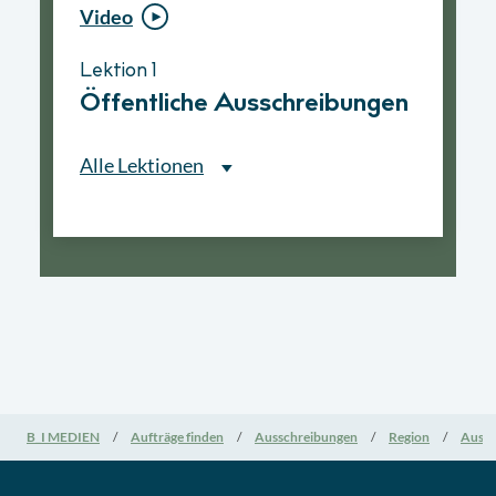
Video
Video
Lektion 1
Lektion 1
Öffentliche Ausschreibungen
Ablauf eines
Vergabeverfahrens
Alle Lektionen
Alle Lektionen
Lektion 1
Öffentliche Ausschreibungen
► 2:30 Min
Lektion 2
Nationale Verfahrensarten
B_I MEDIEN
Aufträge finden
Ausschreibungen
Region
Aussc
► 5:18 Min