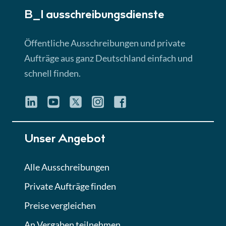
B_I ausschreibungs­dienste
Lektion 3
EU-Ausschreibungen
Öffentliche Ausschreibungen und private
► 4:31 Min
Aufträge aus ganz Deutschland einfach und
schnell finden.
Lektion 4
Mini-Quiz
Quiz
Lektion 5
Unser Angebot
Eignung im Vergabeverfahren
► 3:18 Min
Alle Ausschreibungen
Private Aufträge finden
Lektion 6
Abgabe von Angeboten
Preise vergleichen
Lektion
An Vergaben teilnehmen