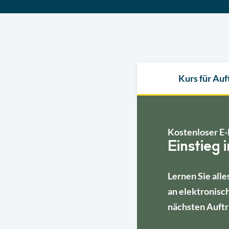
Kurs für Au
Kostenloser E-
Einstieg 
Lernen Sie alle
an elektronisc
nächsten Auftr