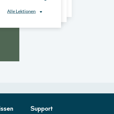
ns
Alle Lektionen
Alle Lektionen
ntliche Ausschreibungen
► 2:30 Min
onale Verfahrensarten
► 5:18 Min
usschreibungen
► 4:31 Min
-Quiz
Quiz
ung im Vergabeverfahren
► 3:18 Min
be von Angeboten
Lektion
ssen
Support