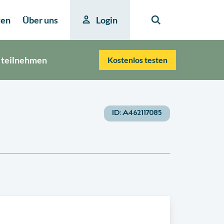
ten
Über uns
Login
 teilnehmen
Kostenlos testen
ID:
A462117085