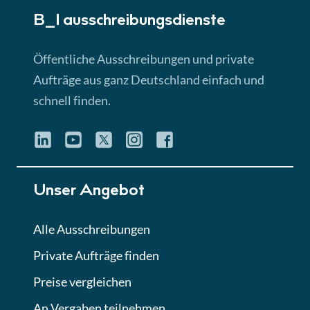
B_I ausschreibungs­dienste
Lektion 3
EU-Ausschreibungen
Öffentliche Ausschreibungen und private
► 4:31 Min
Aufträge aus ganz Deutschland einfach und
schnell finden.
Lektion 4
Mini-Quiz
Quiz
Lektion 5
Unser Angebot
Eignung im Vergabeverfahren
► 3:18 Min
Alle Ausschreibungen
Private Aufträge finden
Lektion 6
Abgabe von Angeboten
Preise vergleichen
Lektion
An Vergaben teilnehmen