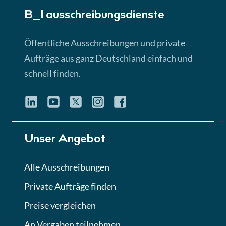
B_I ausschreibungs­dienste
Lektion 3
EU-Ausschreibungen
Öffentliche Ausschreibungen und private
► 4:31 Min
Aufträge aus ganz Deutschland einfach und
schnell finden.
Lektion 4
Mini-Quiz
Quiz
Lektion 5
Unser Angebot
Eignung im Vergabeverfahren
► 3:18 Min
Alle Ausschreibungen
Private Aufträge finden
Lektion 6
Abgabe von Angeboten
Preise vergleichen
Lektion
An Vergaben teilnehmen