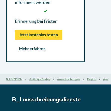
informiert werden
Erinnerung bei Fristen
Jetzt kostenlos testen
Mehr erfahren
B_I MEDIEN
Aufträge finden
Ausschreibungen
Region
Aussc
B_I ausschreibungs­dienste