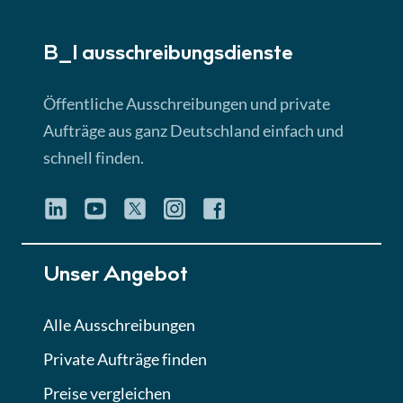
► 5:18 Min
B_I ausschreibungs­dienste
Lektion 3
EU-Ausschreibungen
Öffentliche Ausschreibungen und private
► 4:31 Min
Aufträge aus ganz Deutschland einfach und
schnell finden.
Lektion 4
Mini-Quiz
Quiz
Lektion 5
Unser Angebot
Eignung im Vergabeverfahren
► 3:18 Min
Alle Ausschreibungen
Private Aufträge finden
Lektion 6
Abgabe von Angeboten
Preise vergleichen