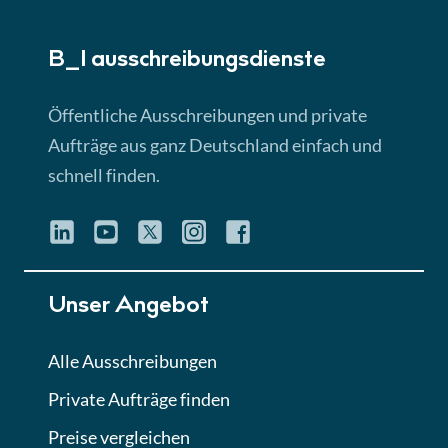
► 5:18 Min
B_I ausschreibungs­dienste
Lektion 3
EU-Ausschreibungen
Öffentliche Ausschreibungen und private
► 4:31 Min
Aufträge aus ganz Deutschland einfach und
schnell finden.
Lektion 4
Mini-Quiz
Quiz
Lektion 5
Unser Angebot
Eignung im Vergabeverfahren
► 3:18 Min
Alle Ausschreibungen
Private Aufträge finden
Lektion 6
Abgabe von Angeboten
Preise vergleichen