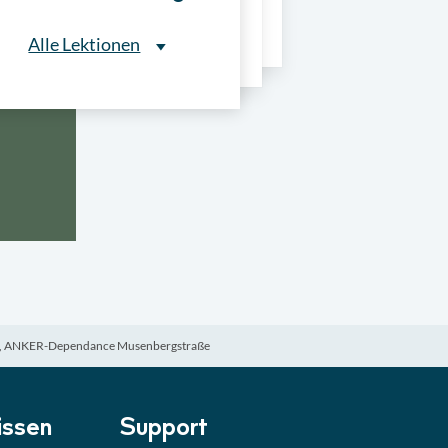
ns
Alle Lektionen
Alle Lektionen
ntliche Ausschreibungen
► 2:30 Min
onale Verfahrensarten
► 5:18 Min
usschreibungen
► 4:31 Min
-Quiz
Quiz
en, ANKER-Dependance Musenbergstraße
ung im Vergabeverfahren
► 3:18 Min
be von Angeboten
Lektion
ssen
Support