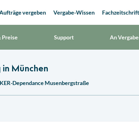
Aufträge vergeben
Vergabe-Wissen
Fachzeitschrif
 Preise
Support
An Vergabe
g in München
 ANKER-Dependance Musenbergstraße