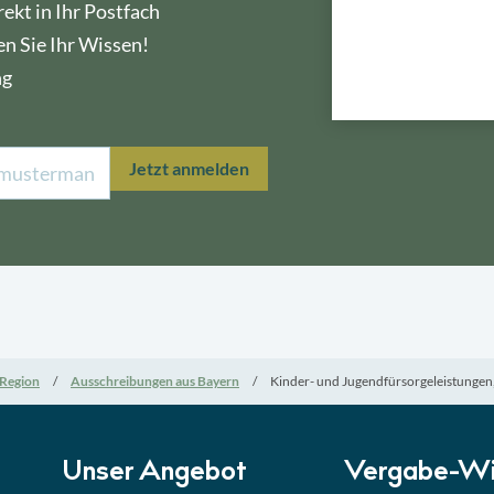
ekt in Ihr Postfach
en Sie Ihr Wissen!
ng
Lektion 1
Öffe
Jetzt anmelden
Lektion 2
Nati
Lektion 3
EU-A
Lektion 4
Mini
Region
Ausschreibungen aus Bayern
Kinder- und Jugendfürsorgeleistung
Lektion 5
Eign
Lektion 6
Abga
Unser Angebot
Vergabe-Wi