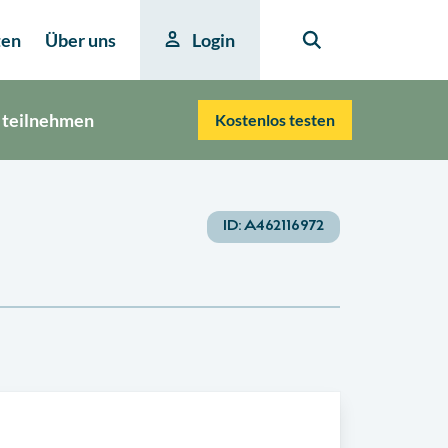
ten
Über uns
Login
 teilnehmen
Kostenlos testen
ID:
A462116972