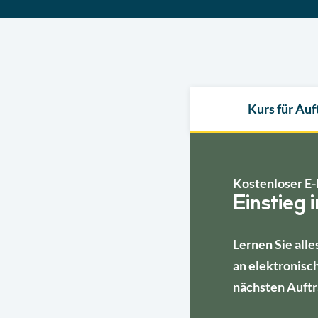
Kurs für Au
Kostenloser E-
Einstieg 
Lernen Sie alle
an elektronisc
nächsten Auftr