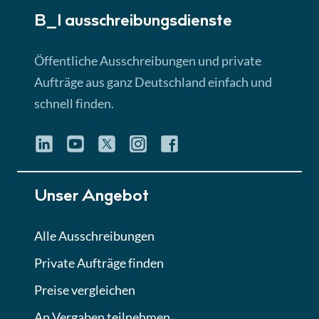
B_I ausschreibungs­dienste
Lektion 3
EU-Ausschreibungen
Öffentliche Ausschreibungen und private
► 4:31 Min
Aufträge aus ganz Deutschland einfach und
schnell finden.
Lektion 4
Mini-Quiz
Quiz
Lektion 5
Unser Angebot
Eignung im Vergabeverfahren
► 3:18 Min
Alle Ausschreibungen
Private Aufträge finden
Lektion 6
Abgabe von Angeboten
Preise vergleichen
Lektion
An Vergaben teilnehmen