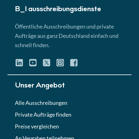
B_I ausschreibungs­dienste
Lektion 3
EU-Ausschreibungen
Öffentliche Ausschreibungen und private
► 4:31 Min
Aufträge aus ganz Deutschland einfach und
schnell finden.
Lektion 4
Mini-Quiz
Quiz
Lektion 5
Unser Angebot
Eignung im Vergabeverfahren
► 3:18 Min
Alle Ausschreibungen
Private Aufträge finden
Lektion 6
Abgabe von Angeboten
Preise vergleichen
Lektion
An Vergaben teilnehmen