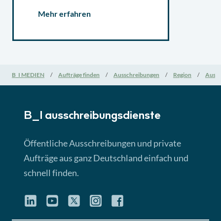
Mehr erfahren
B_I MEDIEN
Aufträge finden
Ausschreibungen
Region
Aussc
B_I ausschreibungs­dienste
Öffentliche Ausschreibungen und private
Aufträge aus ganz Deutschland einfach und
schnell finden.