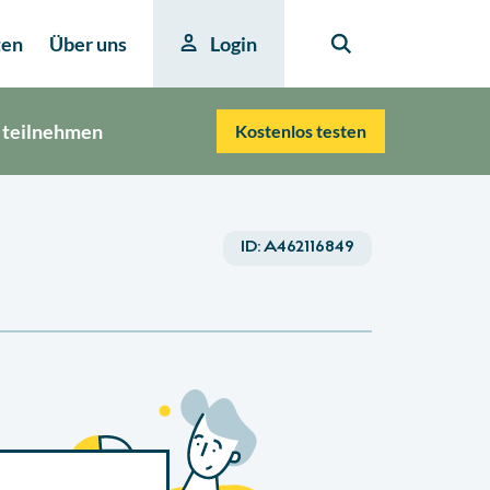
ten
Über uns
Login
 teilnehmen
Kostenlos testen
ID:
A462116849