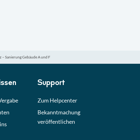
lz – Sanierung Gebäude A und F
ssen
Support
 Vergabe
Zum Helpcenter
hten
Bekanntmachung
veröffentlichen
ins