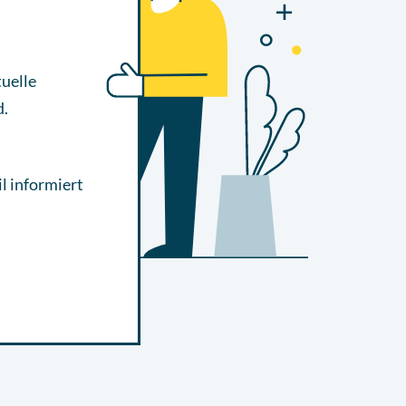
uelle
d.
l informiert