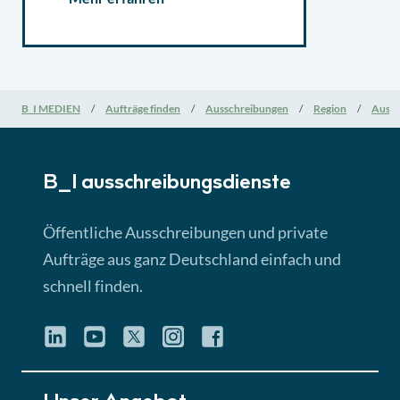
B_I MEDIEN
Aufträge finden
Ausschreibungen
Region
Aussc
B_I ausschreibungs­dienste
Öffentliche Ausschreibungen und private
Aufträge aus ganz Deutschland einfach und
schnell finden.