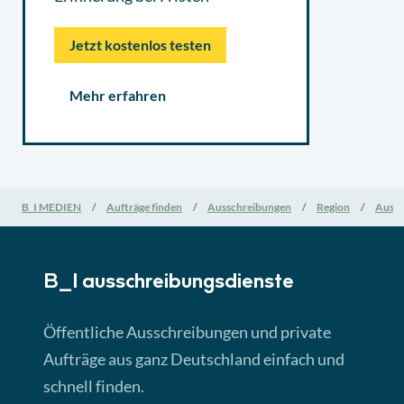
Jetzt kostenlos testen
Mehr erfahren
B_I MEDIEN
Aufträge finden
Ausschreibungen
Region
Aussc
B_I ausschreibungs­dienste
Öffentliche Ausschreibungen und private
Aufträge aus ganz Deutschland einfach und
schnell finden.