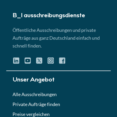
► 5:18 Min
B_I ausschreibungs­dienste
Lektion 3
EU-Ausschreibungen
Öffentliche Ausschreibungen und private
► 4:31 Min
Aufträge aus ganz Deutschland einfach und
schnell finden.
Lektion 4
Mini-Quiz
Quiz
Lektion 5
Unser Angebot
Eignung im Vergabeverfahren
► 3:18 Min
Alle Ausschreibungen
Private Aufträge finden
Lektion 6
Abgabe von Angeboten
Preise vergleichen