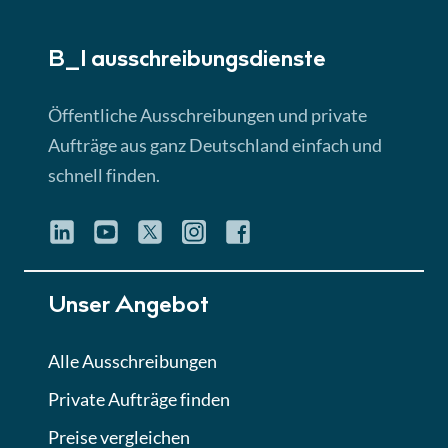
► 5:18 Min
B_I ausschreibungs­dienste
Lektion 3
EU-Ausschreibungen
Öffentliche Ausschreibungen und private
► 4:31 Min
Aufträge aus ganz Deutschland einfach und
schnell finden.
Lektion 4
Mini-Quiz
Quiz
Lektion 5
Unser Angebot
Eignung im Vergabeverfahren
► 3:18 Min
Alle Ausschreibungen
Private Aufträge finden
Lektion 6
Abgabe von Angeboten
Preise vergleichen