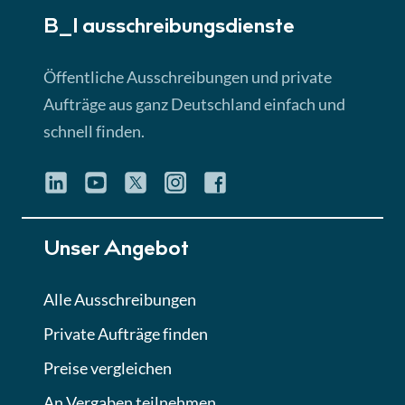
B_I ausschreibungs­dienste
Lektion 3
EU-Ausschreibungen
Öffentliche Ausschreibungen und private
► 4:31 Min
Aufträge aus ganz Deutschland einfach und
schnell finden.
Lektion 4
Mini-Quiz
Quiz
Lektion 5
Unser Angebot
Eignung im Vergabeverfahren
► 3:18 Min
Alle Ausschreibungen
Private Aufträge finden
Lektion 6
Abgabe von Angeboten
Preise vergleichen
Lektion
An Vergaben teilnehmen