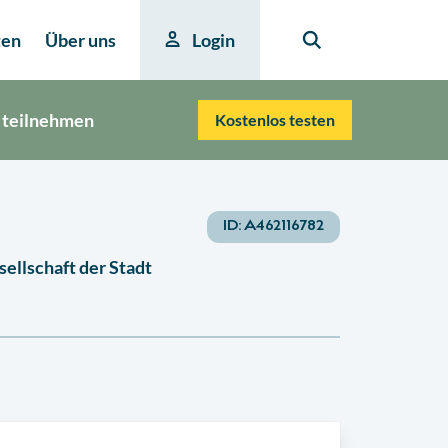
ten
Über uns
Login
 teilnehmen
Kostenlos testen
ID:
A462116782
ellschaft der Stadt