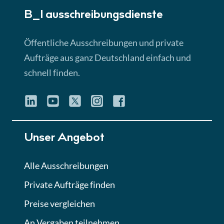
B_I ausschreibungs­dienste
Lektion 3
EU-Ausschreibungen
Öffentliche Ausschreibungen und private
► 4:31 Min
Aufträge aus ganz Deutschland einfach und
schnell finden.
Lektion 4
Mini-Quiz
Quiz
Lektion 5
Unser Angebot
Eignung im Vergabeverfahren
► 3:18 Min
Alle Ausschreibungen
Private Aufträge finden
Lektion 6
Abgabe von Angeboten
Preise vergleichen
Lektion
An Vergaben teilnehmen