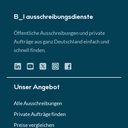
► 5:18 Min
B_I ausschreibungs­dienste
Lektion 3
EU-Ausschreibungen
Öffentliche Ausschreibungen und private
► 4:31 Min
Aufträge aus ganz Deutschland einfach und
schnell finden.
Lektion 4
Mini-Quiz
Quiz
Lektion 5
Unser Angebot
Eignung im Vergabeverfahren
► 3:18 Min
Alle Ausschreibungen
Private Aufträge finden
Lektion 6
Abgabe von Angeboten
Preise vergleichen