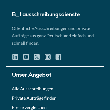
► 5:18 Min
B_I ausschreibungs­dienste
Lektion 3
EU-Ausschreibungen
Öffentliche Ausschreibungen und private
► 4:31 Min
Aufträge aus ganz Deutschland einfach und
schnell finden.
Lektion 4
Mini-Quiz
Quiz
Lektion 5
Unser Angebot
Eignung im Vergabeverfahren
► 3:18 Min
Alle Ausschreibungen
Private Aufträge finden
Lektion 6
Abgabe von Angeboten
Preise vergleichen