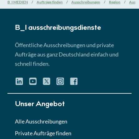
Nationale Verfahrensarten
B_I MEDIEN
Aufträge finden
Ausschreibungen
Region
Aussc
► 5:18 Min
B_I ausschreibungs­dienste
Lektion 3
EU-Ausschreibungen
Öffentliche Ausschreibungen und private
► 4:31 Min
Aufträge aus ganz Deutschland einfach und
schnell finden.
Lektion 4
Mini-Quiz
Quiz
Lektion 5
Unser Angebot
Eignung im Vergabeverfahren
► 3:18 Min
Alle Ausschreibungen
Private Aufträge finden
Lektion 6