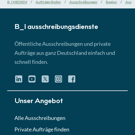
Nationale Verfahrensarten
B_I MEDIEN
Aufträge finden
Ausschreibungen
Region
Aussc
► 5:18 Min
B_I ausschreibungs­dienste
Lektion 3
EU-Ausschreibungen
Öffentliche Ausschreibungen und private
► 4:31 Min
Aufträge aus ganz Deutschland einfach und
schnell finden.
Lektion 4
Mini-Quiz
Quiz
Lektion 5
Unser Angebot
Eignung im Vergabeverfahren
► 3:18 Min
Alle Ausschreibungen
Private Aufträge finden
Lektion 6