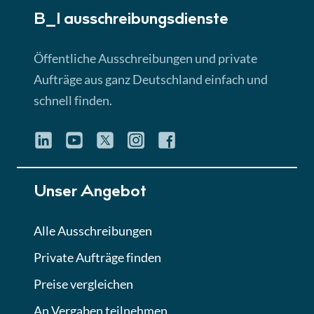
B_I ausschreibungs­dienste
Lektion 3
EU-Ausschreibungen
Öffentliche Ausschreibungen und private
► 4:31 Min
Aufträge aus ganz Deutschland einfach und
schnell finden.
Lektion 4
Mini-Quiz
Quiz
Lektion 5
Unser Angebot
Eignung im Vergabeverfahren
► 3:18 Min
Alle Ausschreibungen
Private Aufträge finden
Lektion 6
Abgabe von Angeboten
Preise vergleichen
Lektion
An Vergaben teilnehmen