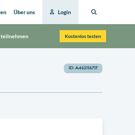
ten
Über uns
Login
 teilnehmen
Kostenlos testen
ID:
A462116717