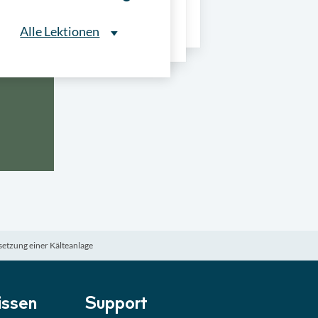
ns
Alle Lektionen
Alle Lektionen
ntliche Ausschreibungen
► 2:30 Min
onale Verfahrensarten
► 5:18 Min
usschreibungen
► 4:31 Min
-Quiz
Quiz
etzung einer Kälteanlage
ung im Vergabeverfahren
► 3:18 Min
be von Angeboten
Lektion
ssen
Support