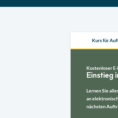
Kurs für Au
Kostenloser E-
Einstieg 
Lernen Sie alle
an elektronisc
nächsten Auftr