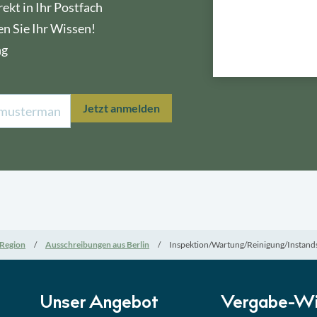
ekt in Ihr Postfach
en Sie Ihr Wissen!
ng
Lektion 1
Öffe
Jetzt anmelden
Lektion 2
Nati
Lektion 3
EU-A
Lektion 4
Mini
Region
Ausschreibungen aus Berlin
Inspektion/Wartung/Reinigung/Instands
Lektion 5
Eign
Lektion 6
Abga
Unser Angebot
Vergabe-Wi