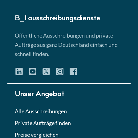
► 5:18 Min
B_I ausschreibungs­dienste
Lektion 3
EU-Ausschreibungen
Öffentliche Ausschreibungen und private
► 4:31 Min
Aufträge aus ganz Deutschland einfach und
schnell finden.
Lektion 4
Mini-Quiz
Quiz
Lektion 5
Unser Angebot
Eignung im Vergabeverfahren
► 3:18 Min
Alle Ausschreibungen
Private Aufträge finden
Lektion 6
Abgabe von Angeboten
Preise vergleichen