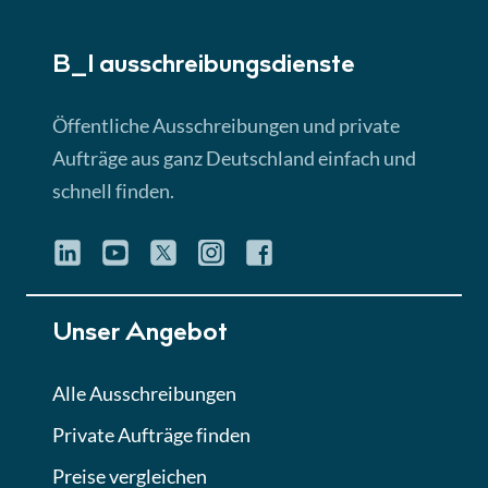
► 5:18 Min
B_I ausschreibungs­dienste
Lektion 3
EU-Ausschreibungen
Öffentliche Ausschreibungen und private
► 4:31 Min
Aufträge aus ganz Deutschland einfach und
schnell finden.
Lektion 4
Mini-Quiz
Quiz
Lektion 5
Unser Angebot
Eignung im Vergabeverfahren
► 3:18 Min
Alle Ausschreibungen
Private Aufträge finden
Lektion 6
Abgabe von Angeboten
Preise vergleichen