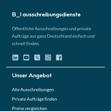
► 5:18 Min
B_I ausschreibungs­dienste
Lektion 3
EU-Ausschreibungen
Öffentliche Ausschreibungen und private
► 4:31 Min
Aufträge aus ganz Deutschland einfach und
schnell finden.
Lektion 4
Mini-Quiz
Quiz
Lektion 5
Unser Angebot
Eignung im Vergabeverfahren
► 3:18 Min
Alle Ausschreibungen
Private Aufträge finden
Lektion 6
Abgabe von Angeboten
Preise vergleichen