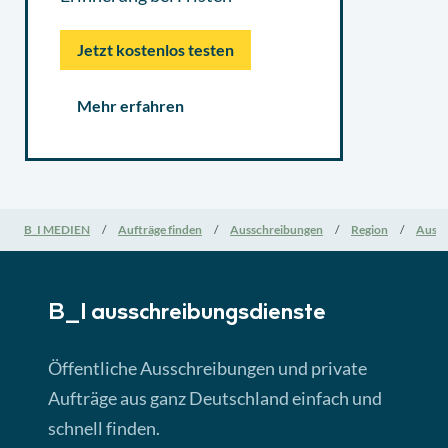
Jetzt kostenlos testen
Mehr erfahren
B_I MEDIEN
Aufträge finden
Ausschreibungen
Region
Aussc
B_I ausschreibungs­dienste
Öffentliche Ausschreibungen und private
Aufträge aus ganz Deutschland einfach und
schnell finden.