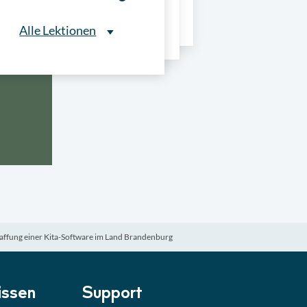
ns
Alle Lektionen
Alle Lektionen
ntliche Ausschreibungen
► 2:30 Min
onale Verfahrensarten
► 5:18 Min
usschreibungen
► 4:31 Min
-Quiz
Quiz
ffung einer Kita-Software im Land Brandenburg
ung im Vergabeverfahren
► 3:18 Min
be von Angeboten
Lektion
ssen
Support