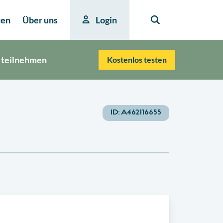
ten
Über uns
Login
 teilnehmen
Kostenlos testen
ID:
A462116655