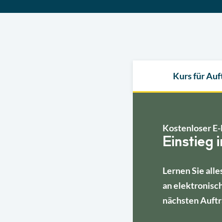
Kurs für Au
Kostenloser E-
Einstieg 
Lernen Sie alle
an elektronisc
nächsten Auftr