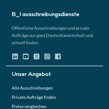
► 5:18 Min
B_I ausschreibungs­dienste
Lektion 3
EU-Ausschreibungen
Öffentliche Ausschreibungen und private
► 4:31 Min
Aufträge aus ganz Deutschland einfach und
schnell finden.
Lektion 4
Mini-Quiz
Quiz
Lektion 5
Unser Angebot
Eignung im Vergabeverfahren
► 3:18 Min
Alle Ausschreibungen
Private Aufträge finden
Lektion 6
Abgabe von Angeboten
Preise vergleichen