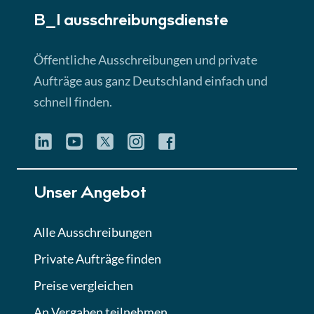
B_I ausschreibungs­dienste
Lektion 3
EU-Ausschreibungen
Öffentliche Ausschreibungen und private
► 4:31 Min
Aufträge aus ganz Deutschland einfach und
schnell finden.
Lektion 4
Mini-Quiz
Quiz
Lektion 5
Unser Angebot
Eignung im Vergabeverfahren
► 3:18 Min
Alle Ausschreibungen
Private Aufträge finden
Lektion 6
Abgabe von Angeboten
Preise vergleichen
Lektion
An Vergaben teilnehmen