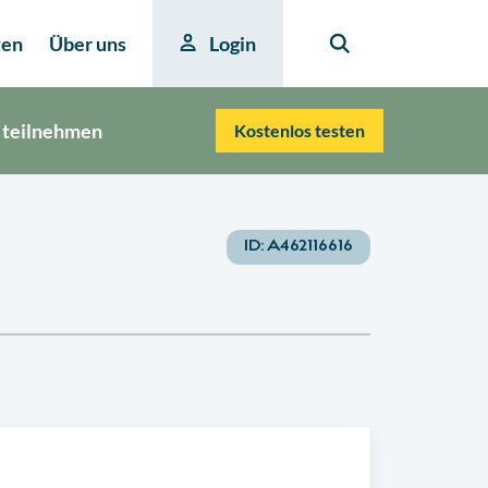
ten
Über uns
Login
 teilnehmen
Kostenlos testen
ID:
A462116616