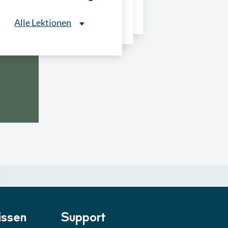
ns
Alle Lektionen
Alle Lektionen
ntliche Ausschreibungen
► 2:30 Min
onale Verfahrensarten
► 5:18 Min
usschreibungen
► 4:31 Min
-Quiz
Quiz
C
ung im Vergabeverfahren
► 3:18 Min
be von Angeboten
Lektion
ssen
Support