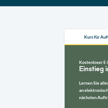
Kurs für Au
Kostenloser E-
Einstieg 
Lernen Sie alle
an elektronisc
nächsten Auftr