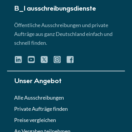
B_I ausschreibungs­dienste
Lektion 3
EU-Ausschreibungen
Öffentliche Ausschreibungen und private
► 4:31 Min
Aufträge aus ganz Deutschland einfach und
schnell finden.
Lektion 4
Mini-Quiz
Quiz
Lektion 5
Unser Angebot
Eignung im Vergabeverfahren
► 3:18 Min
Alle Ausschreibungen
Private Aufträge finden
Lektion 6
Abgabe von Angeboten
Preise vergleichen
Lektion
An Vergaben teilnehmen