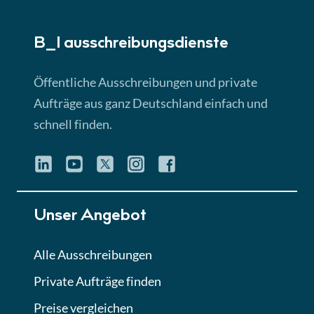
► 5:18 Min
B_I ausschreibungs­dienste
Lektion 3
EU-Ausschreibungen
Öffentliche Ausschreibungen und private
► 4:31 Min
Aufträge aus ganz Deutschland einfach und
schnell finden.
Lektion 4
Mini-Quiz
Quiz
Lektion 5
Unser Angebot
Eignung im Vergabeverfahren
► 3:18 Min
Alle Ausschreibungen
Private Aufträge finden
Lektion 6
Abgabe von Angeboten
Preise vergleichen