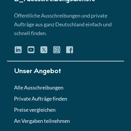
Lektion 3
EU-Ausschreibungen
Öffentliche Ausschreibungen und private
► 4:31 Min
Aufträge aus ganz Deutschland einfach und
schnell finden.
Lektion 4
Mini-Quiz
Quiz
Lektion 5
Unser Angebot
Eignung im Vergabeverfahren
► 3:18 Min
Alle Ausschreibungen
Private Aufträge finden
Lektion 6
Abgabe von Angeboten
Preise vergleichen
Lektion
An Vergaben teilnehmen