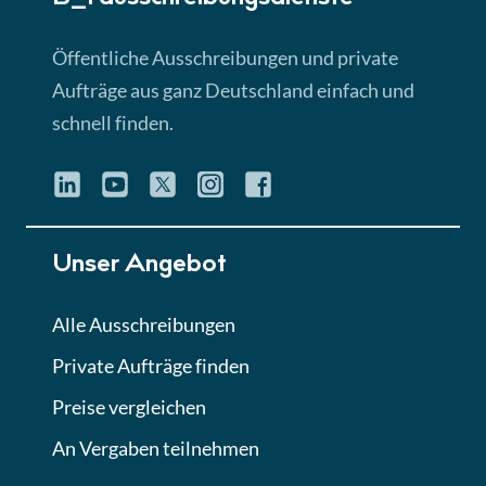
Lektion 3
EU-Ausschreibungen
Öffentliche Ausschreibungen und private
► 4:31 Min
Aufträge aus ganz Deutschland einfach und
schnell finden.
Lektion 4
Mini-Quiz
Quiz
Lektion 5
Unser Angebot
Eignung im Vergabeverfahren
► 3:18 Min
Alle Ausschreibungen
Private Aufträge finden
Lektion 6
Abgabe von Angeboten
Preise vergleichen
Lektion
An Vergaben teilnehmen