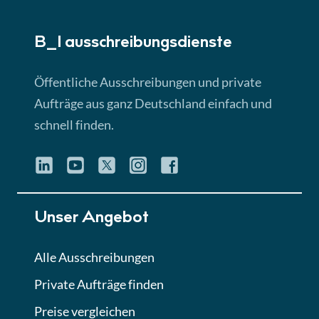
► 5:18 Min
B_I ausschreibungs­dienste
Lektion 3
EU-Ausschreibungen
Öffentliche Ausschreibungen und private
► 4:31 Min
Aufträge aus ganz Deutschland einfach und
schnell finden.
Lektion 4
Mini-Quiz
Quiz
Lektion 5
Unser Angebot
Eignung im Vergabeverfahren
► 3:18 Min
Alle Ausschreibungen
Private Aufträge finden
Lektion 6
Abgabe von Angeboten
Preise vergleichen